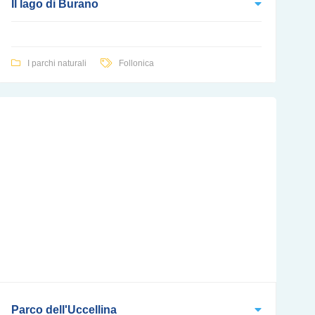
Il lago di Burano
I parchi naturali
Follonica
Parco dell'Uccellina