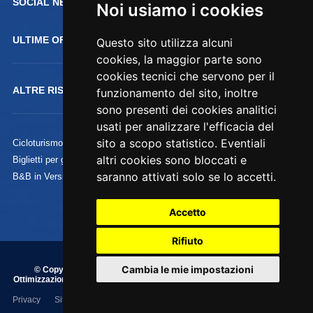
SOCIAL NETWORK :
Noi usiamo i cookies
ULTIME OFFERTE
Questo sito utilizza alcuni
cookies, la maggior parte sono
cookies tecnici che servono per il
ALTRE RISORSE
funzionamento del sito, inoltre
sono presenti dei cookies analitici
usati per analizzare l'efficacia del
sito a scopo statistico. Eventiali
Cicloturismo
altri cookies sono bloccati e
Biglietti per gli Uffizi
saranno attivati solo se lo accetti.
B&B in Versilia
Accetto
Rifiuto
Cambia le mie impostazioni
© Copyright 1995/2020 Commercializzazione, Indicizzazione e
Ottimizzazione by
Piramedia.it
- P.iva 01828200038 - Tutti i diritti riservati
su testi, immagini e grafica
Privacy
Sitemap